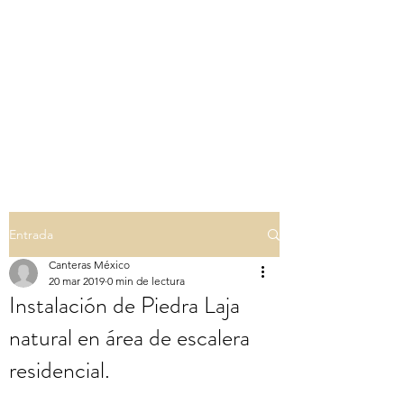
CANTERAS, LAJAS Y
GRANITOS MEXICO.
Piedras ornamentales en el arte
de la
construcción
Entrada
Canteras México
20 mar 2019
0 min de lectura
Instalación de Piedra Laja
natural en área de escalera
residencial.